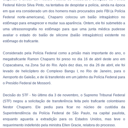
Federal Kércio Silva Pinto, na tentativa de despistar a polícia, ainda na época
em que era considerado um dos homens mais procurados pelo FBI (a Polícia
Federal norte-americana), Chaparro colocou um balão intragástrico no
estômago para emagrecer e mudar sua aparência. Ontem, ele foi submetido a
uma ultrassonografia no estômago para que uma junta médica pudesse
avaliar o estado do balão de silicone (balão intragástrico) existente no
estômago do traficante.
Considerado pela Polícia Federal como a prisão mais importante do ano, o
megatraficante Ramon Chaparro foi preso no dia 16 de abril deste ano em
Copacabana, na Zona Sul do Rio. Após dez dias, no dia 26 de abril, ele foi
levado de helicóptero do Complexo Bangu I, no Rio de Janeiro, para o
Aeroporto do Galeão, e de lá transferido em um jatinho da Polícia Federal para
o Presídio Federal de Mossoró.
Decisão do STF - No último dia 3 de novembro, o Supremo Tribunal Federal
(STF) negou a solicitação de transferência feita pelo traficante colombiano
Nestor Chaparro. Ele pediu para ficar no núcleo de custódia da
Superintendência da Polícia Federal de São Paulo, na capital paulista,
enquanto aguarda a extradição para os Estados Unidos, mas teve o
requerimento indeferido pela ministra Ellen Gracie, relatora do processo.