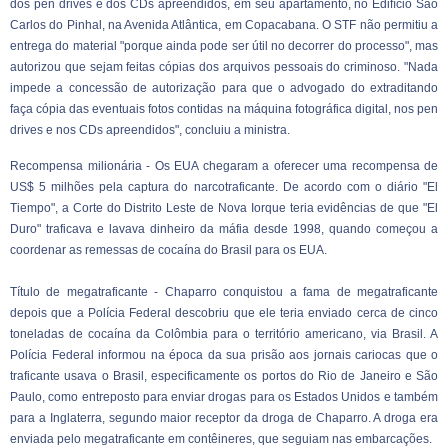
dos pen drives e dos CDs apreendidos, em seu apartamento, no Edifício São
Carlos do Pinhal, na Avenida Atlântica, em Copacabana. O STF não permitiu a
entrega do material "porque ainda pode ser útil no decorrer do processo", mas
autorizou que sejam feitas cópias dos arquivos pessoais do criminoso. "Nada
impede a concessão de autorização para que o advogado do extraditando
faça cópia das eventuais fotos contidas na máquina fotográfica digital, nos pen
drives e nos CDs apreendidos", concluiu a ministra.
Recompensa milionária - Os EUA chegaram a oferecer uma recompensa de
US$ 5 milhões pela captura do narcotraficante. De acordo com o diário "El
Tiempo", a Corte do Distrito Leste de Nova Iorque teria evidências de que "El
Duro" traficava e lavava dinheiro da máfia desde 1998, quando começou a
coordenar as remessas de cocaína do Brasil para os EUA.
Título de megatraficante - Chaparro conquistou a fama de megatraficante
depois que a Polícia Federal descobriu que ele teria enviado cerca de cinco
toneladas de cocaína da Colômbia para o território americano, via Brasil. A
Polícia Federal informou na época da sua prisão aos jornais cariocas que o
traficante usava o Brasil, especificamente os portos do Rio de Janeiro e São
Paulo, como entreposto para enviar drogas para os Estados Unidos e também
para a Inglaterra, segundo maior receptor da droga de Chaparro. A droga era
enviada pelo megatraficante em contêineres, que seguiam nas embarcações.